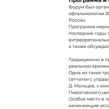
Программа и
Форум был орган
офтальмологии Ф
России. 
Программа мероп
последние годы: 
витреоретинально
а также обсуждал
Традиционно в п
реальном времен
Одна из таких т
сетчатки с упра
Д. Мальцев, с к
Пироговского цен
Особое место в п
начинающие иссл