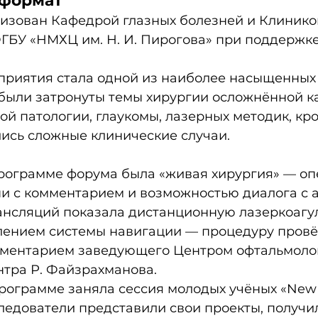
 формат
изован Кафедрой глазных болезней и Клинико
ГБУ «НМХЦ им. Н. И. Пирогова» при поддержк
риятия стала одной из наиболее насыщенных 
были затронуты темы хирургии осложнённой ка
й патологии, глаукомы, лазерных методик, кро
ись сложные клинические случаи. 
рограмме форума была «живая хирургия» — оп
и с комментарием и возможностью диалога с а
рансляций показала дистанционную лазеркоагу
влением системы навигации — процедуру провё
омментарием заведующего Центром офтальмоло
тра Р. Файзрахманова. 
рограмме заняла сессия молодых учёных «New E
едователи представили свои проекты, получи