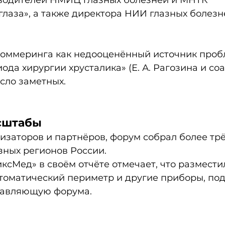
водителей НМИЦ глазных болезней и МНТК 
лаза», а также директора НИИ глазных болезне
Зоммеринга как недооценённый источник проб
ода хирургии хрусталика» (Е. А. Рагозина и соа
сло заметных. 
сштабы
заторов и партнёров, форум собрал более трё
зных регионов России. 
сМед» в своём отчёте отмечает, что разместил
втоматический периметр и другие приборы, под
тавляющую форума. 