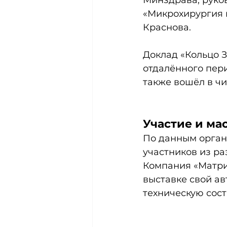
Минздрава, руко
«Микрохирургия г
Краснова. 
Доклад «Кольцо 
отдалённого пери
также вошёл в чи
Участие и ма
По данным органи
участников из ра
Компания «Матрик
выставке свой а
техническую сос