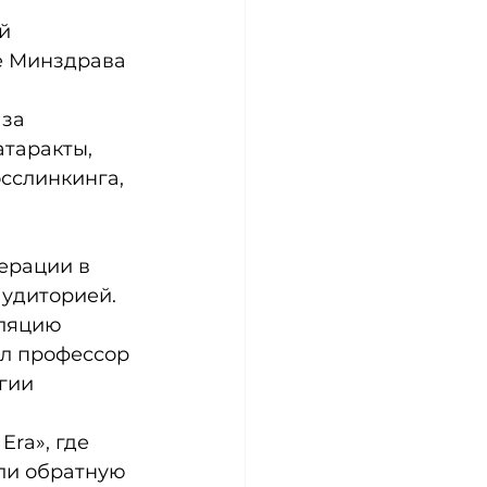
й 
е Минздрава 
за 
таракты, 
сслинкинга, 
ерации в 
удиторией. 
ляцию 
л профессор 
гии 
ra», где 
ли обратную 