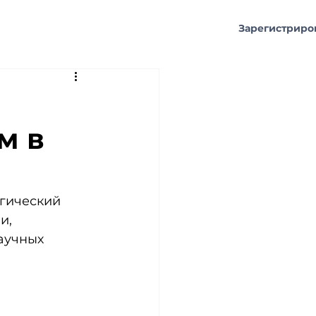
ам
Фотоархив
Зарегистриро
м в
гический 
и, 
аучных 