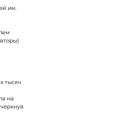
й им. 
лем 
вторы) 
х тысяч 
а на 
черкнув 