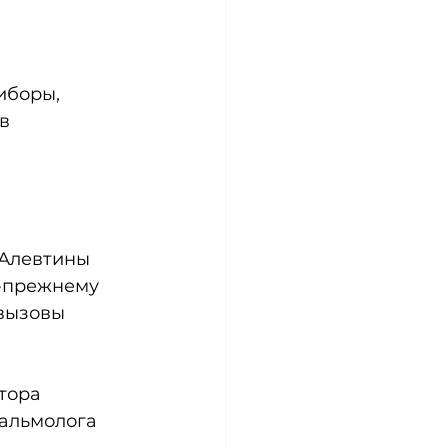
иборы, 
в 
Алевтины 
-прежнему 
вызовы 
тора 
альмолога 