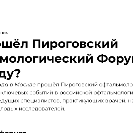
рамма
Участникам
Партнер
ения
ошёл Пироговский
мологический Фору
ду?
ода в Москве
 прошёл Пироговский офтальмоло
 ключевых событий в российской офтальмологи
дущих специалистов, практикующих врачей, н
лодых исследователей. 