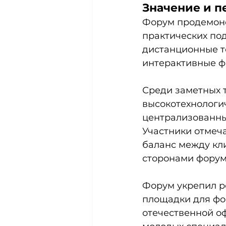
Значение и п
Форум продемонс
практических под
дистанционные т
интерактивные ф
Среди заметных 
высокотехнологи
централизованны
Участники отмеч
баланс между кл
сторонами форум
Форум укрепил р
площадки для фо
отечественной о