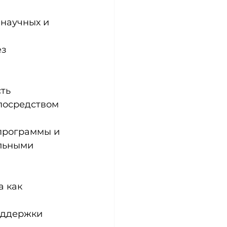
научных и 
з 
ть 
посредством 
программы и 
льными 
 как 
оддержки 