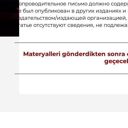
Сопроводительное письмо должно содерж
не был опубликован в других изданиях и
издательством/издающей организацией, к
статье отсутствуют сведения, не подле
Materyalleri gönderdikten sonra o
geçecek