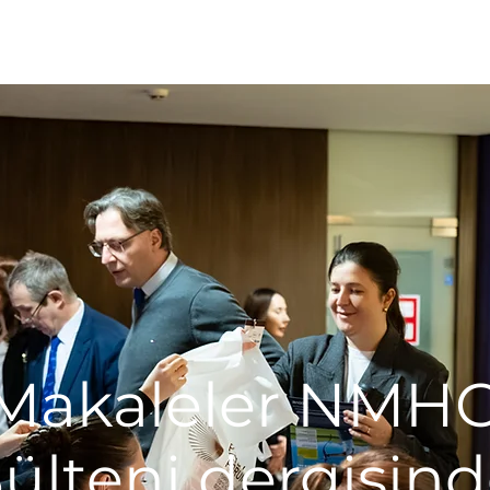
MONO
Pirogov Forumu
Makaleler NMH
ülteni dergisin