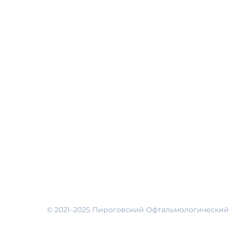
Пироговский Форум
Новая страница
Главная
Трансляция
Пироговский Форум
МОНО
О нас
© 2021–2025 Пироговский Офтальмологически